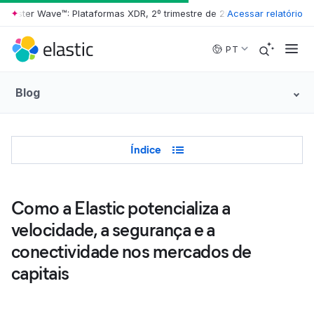
rester Wave™: Plataformas XDR, 2º trimestre de 2026
Acessar relatório
•
The Forrester W
Skip to main content
PT
Blog
Table of Contents
Índice
Como a Elastic potencializa a
velocidade, a segurança e a
conectividade nos mercados de
capitais