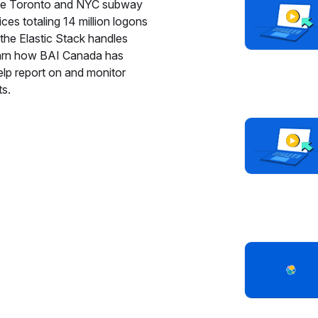
h the Toronto and NYC subway
ces totaling 14 million logons
the Elastic Stack handles
earn how BAI Canada has
elp report on and monitor
ts.