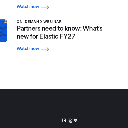
Watch now
ON-DEMAND WEBINAR
Partners need to know: What's
new for Elastic FY27
Watch now
IR 정보