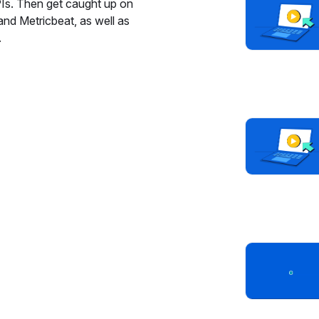
Is. Then get caught up on
and Metricbeat, as well as
.