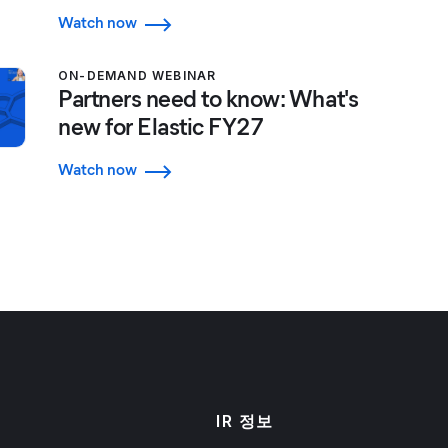
Watch now
ON-DEMAND WEBINAR
Partners need to know: What's
new for Elastic FY27
Watch now
IR 정보