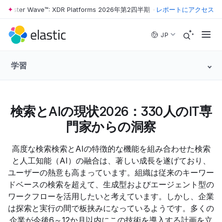
orrester Wave™: XDR Platforms 2026年第2四半期
•
The Forrester Wave
レポートにアクセス
Skip to main content
JP
学習
検索とAIの現状2026：330人のIT専
門家からの洞察
高度な検索検索とAIの特徴的な機能を組み合わせた検索
と人工知能（AI）の融合は、著しい成長を遂げており、
ユーザーの熱意も高まっています。組織は従来のキーワー
ドベースの検索を超えて、生成型およびエージェント型の
ワークフローを活用したいと考えています。しかし、企業
は探索と実行の間で板挟みになっているようです。多くの
企業が今後6～12か月以内にこの技術を導入する計画を立