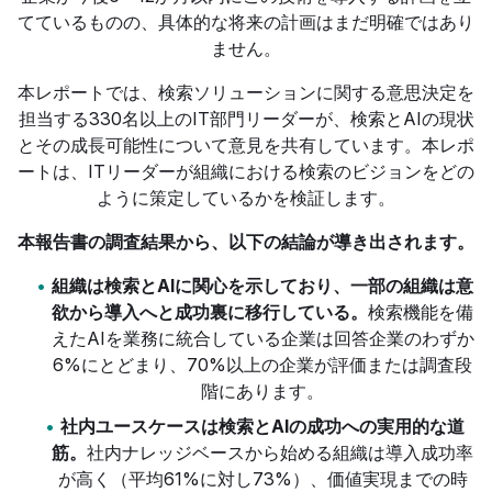
てているものの、具体的な将来の計画はまだ明確ではあり
ません。
本レポートでは、検索ソリューションに関する意思決定を
担当する330名以上のIT部門リーダーが、検索とAIの現状
とその成長可能性について意見を共有しています。本レポ
ートは、ITリーダーが組織における検索のビジョンをどの
ように策定しているかを検証します。
本報告書の調査結果から、以下の結論が導き出されます。
組織は検索とAIに関心を示しており、一部の組織は意
欲から導入へと成功裏に移行している。
検索機能を備
えたAIを業務に統合している企業は回答企業のわずか
6%にとどまり、70%以上の企業が評価または調査段
階にあります。
社内ユースケースは検索とAIの成功への実用的な道
筋。
社内ナレッジベースから始める組織は導入成功率
が高く（平均61%に対し73%）、価値実現までの時