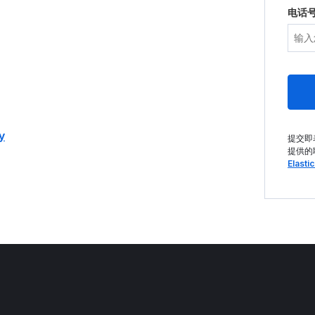
电话
y
提交即
提供的
Elast