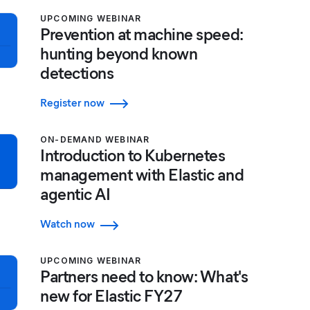
UPCOMING WEBINAR
Prevention at machine speed:
hunting beyond known
detections
Register now
ON-DEMAND WEBINAR
Introduction to Kubernetes
management with Elastic and
agentic AI
Watch now
UPCOMING WEBINAR
Partners need to know: What's
new for Elastic FY27