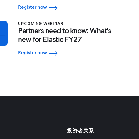
Register now
UPCOMING WEBINAR
Partners need to know: What's
new for Elastic FY27
Register now
投资者关系