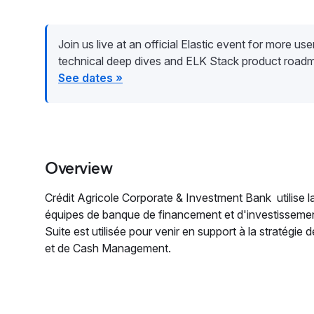
Join us live at an official Elastic event for more user 
technical deep dives and ELK Stack product road
See dates »
Overview
Crédit Agricole Corporate & Investment Bank utilise la
équipes de banque de financement et d'investissem
Suite est utilisée pour venir en support à la stratégi
et de Cash Management.