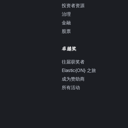
投资者资源
治理
金融
股票
卓越奖
往届获奖者
Elastic{ON} 之旅
成为赞助商
所有活动