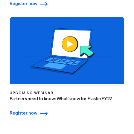
Register now
UPCOMING WEBINAR
Partners need to know: What's new for Elastic FY27
Register now