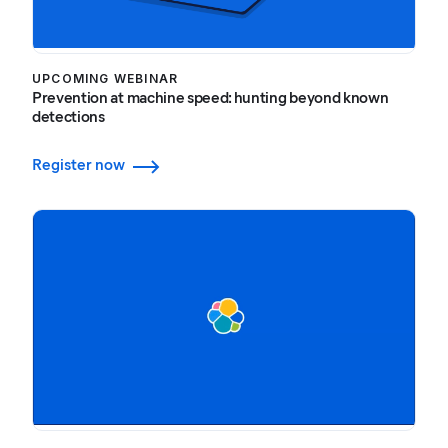
UPCOMING WEBINAR
Prevention at machine speed: hunting beyond known
detections
Register now