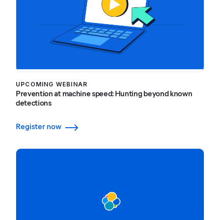
UPCOMING WEBINAR
Prevention at machine speed: Hunting beyond known
detections
Register now