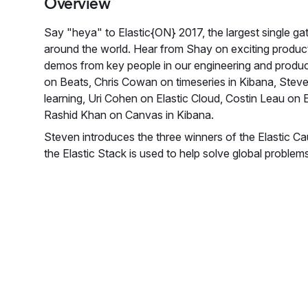
Overview
Say "heya" to Elastic{ON} 2017, the largest single gat
around the world. Hear from Shay on exciting produc
demos from key people in our engineering and produ
on Beats, Chris Cowan on timeseries in Kibana, Ste
learning, Uri Cohen on Elastic Cloud, Costin Leau on
Rashid Khan on Canvas in Kibana.
Steven introduces the three winners of the Elastic C
the Elastic Stack is used to help solve global problem