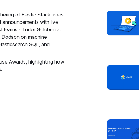
hering of Elastic Stack users
t announcements with live
ct teams - Tudor Golubenco
ve Dodson on machine
 Elasticsearch SQL, and
ause Awards, highlighting how
s.