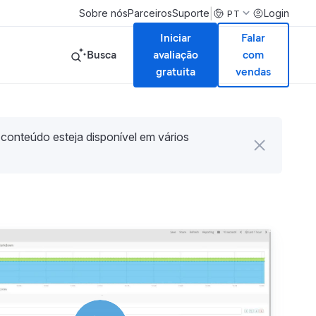
|
Sobre nós
Parceiros
Suporte
Login
PT
Iniciar
Falar
Busca
avaliação
com
gratuita
vendas
 conteúdo esteja disponível em vários