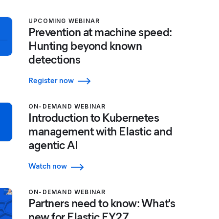
UPCOMING WEBINAR
Prevention at machine speed:
Hunting beyond known
detections
Register now
ON-DEMAND WEBINAR
Introduction to Kubernetes
management with Elastic and
agentic AI
Watch now
ON-DEMAND WEBINAR
Partners need to know: What's
new for Elastic FY27