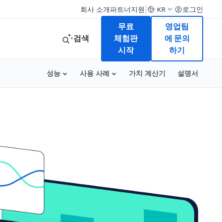
|
회사 소개
파트너
지원
로그인
KR
무료
영업팀
검색
체험판
에 문의
시작
하기
성능
사용 사례
가치 계산기
설명서