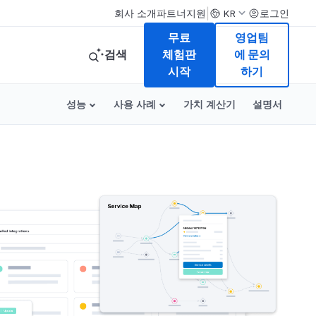
|
회사 소개
파트너
지원
로그인
KR
무료
영업팀
검색
체험판
에 문의
시작
하기
성능
사용 사례
가치 계산기
설명서