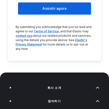
Assistir agora
By submitting you acknowledge that you've read and
agree to our
Terms of Service
, and that Elastic may
contact you
about our related products and services,
using the details you provide above. See
Elastic's
Privacy Statement
for more details or to opt-out at
any time.
회사 소개
참여하기