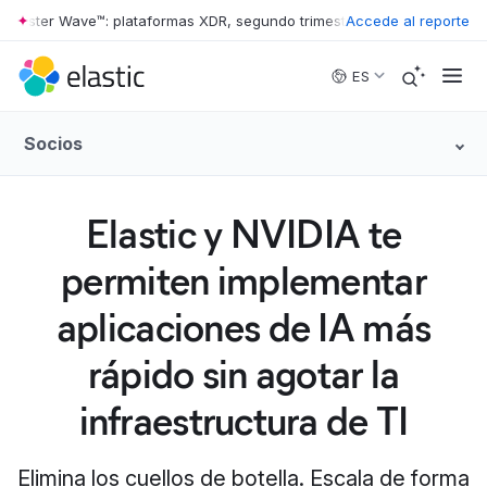
rester Wave™: plataformas XDR, segundo trimestre de 2026
Accede al reporte
•
The Forre
Skip to main content
ES
Socios
Elastic y NVIDIA te
permiten implementar
aplicaciones de IA más
rápido sin agotar la
infraestructura de TI
Elimina los cuellos de botella. Escala de forma