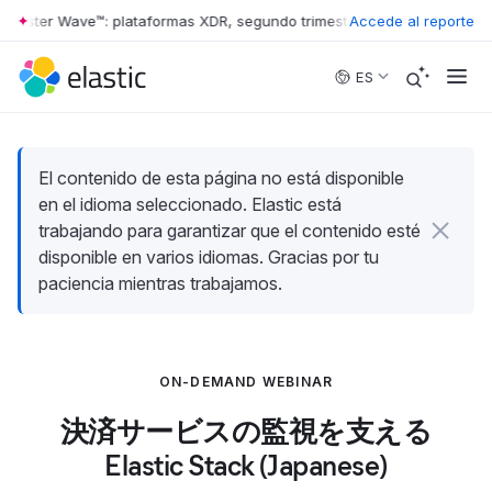
rrester Wave™: plataformas XDR, segundo trimestre de 2026
Accede al reporte
•
The Forr
Skip to main content
ES
El contenido de esta página no está disponible
en el idioma seleccionado. Elastic está
trabajando para garantizar que el contenido esté
disponible en varios idiomas. Gracias por tu
paciencia mientras trabajamos.
ON-DEMAND WEBINAR
決済サービスの監視を支える
Elastic Stack (Japanese)