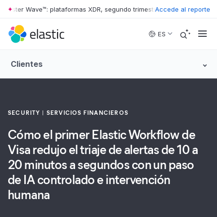
ster Wave™: plataformas XDR, segundo trimestre de 2026
Accede al reporte
•
The Forrest
Skip to main content
ES
Clientes
SECURITY
SERVICIOS FINANCIEROS
Cómo el primer Elastic Workflow de
Visa redujo el triaje de alertas de 10 a
20 minutos a segundos con un paso
de IA controlado e intervención
humana