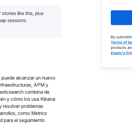
stories like this, plus
map sessions.
By submitti
Terms of Se
products an
Elastic's Pr
nes puede alcanzar un nuevo
 infraestructuras, APM y
asticsearch combina de
acén y cómo los usa Kibana
 y resolver problemas
arrollos, como Metrics
ad para el seguimiento