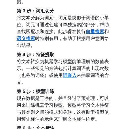
据。
第 3 步：词汇切分
将文本分解为词元，词元是类似于词语的小单
位。词元可通过创建可单独搜索的部分，帮助
查找匹配项和连接。此步骤在执行
向量搜索
和
语义搜索
时特别有用，有助于根据用户意图给
出结果。
第 4 步：特征提取
将文本转换为机器学习模型能够理解的数值表
示。一些常见的方法包括计算词语的出现次数
（也称为词袋）或使用
词嵌入
来捕获词语的含
义。
第 5 步：模型训练
现在数据是干净的，并且经过了预处理，可以
用来训练机器学习模型。模型将学习文本特征
与其类别之间的模式和关联，这有助于模型使
用预先标注的示例来理解文本标注约定。
第 6 步：文本标注