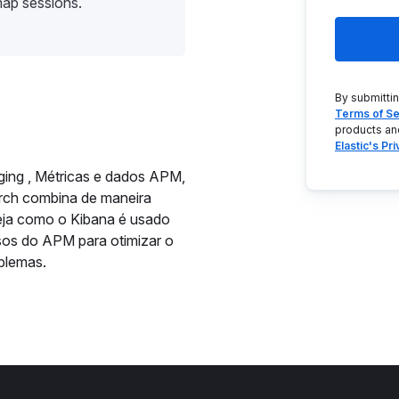
map sessions.
By submitti
Terms of Se
products an
Elastic's Pr
gging , Métricas e dados APM,
arch combina de maneira
veja como o Kibana é usado
rsos do APM para otimizar o
blemas.