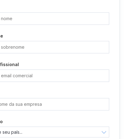
me
fissional
ão