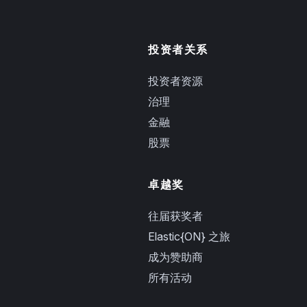
投资者关系
投资者资源
治理
金融
股票
卓越奖
往届获奖者
Elastic{ON} 之旅
成为赞助商
所有活动