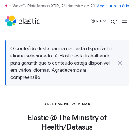
ester Wave™: Plataformas XDR, 2º trimestre de 2026
Acessar relatório
•
The Forrester Wa
Skip to main content
PT
O conteúdo desta página não está disponível no
idioma selecionado. A Elastic está trabalhando
para garantir que o conteúdo esteja disponível
em vários idiomas. Agradecemos a
compreensão.
ON-DEMAND WEBINAR
Elastic @ The Ministry of
Health/Datasus