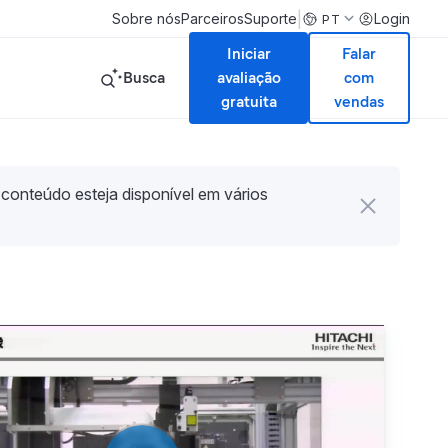
|
Sobre nós
Parceiros
Suporte
Login
PT
Iniciar
Falar
Busca
avaliação
com
gratuita
vendas
 conteúdo esteja disponível em vários