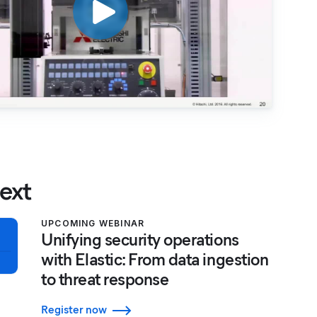
ext
UPCOMING WEBINAR
Unifying security operations
with Elastic: From data ingestion
to threat response
Register now