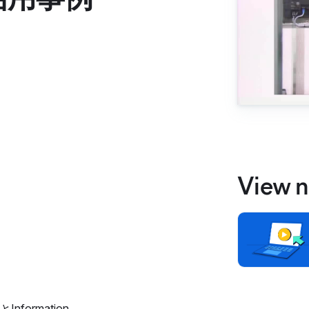
View n
Information