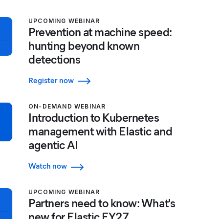
UPCOMING WEBINAR
Prevention at machine speed:
hunting beyond known
detections
Register now
ON-DEMAND WEBINAR
Introduction to Kubernetes
management with Elastic and
agentic AI
Watch now
UPCOMING WEBINAR
Partners need to know: What's
new for Elastic FY27