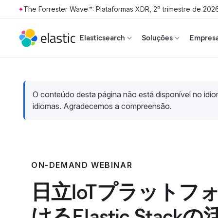
The Forrester Wave™: Plataformas XDR, 2º trimestre de 202
Skip to main content
Elasticsearch
Soluções
Empresa
O conteúdo desta página não está disponível no idiom
idiomas. Agradecemos a compreensão.
ON-DEMAND WEBINAR
日立IoTプラットフ
けるElastic Stac