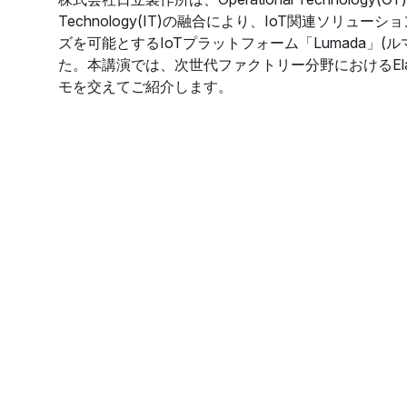
Technology(IT)の融合により、IoT関連ソリュ
ズを可能とするIoTプラットフォーム「Lumada」(
た。本講演では、次世代ファクトリー分野におけるElast
モを交えてご紹介します。