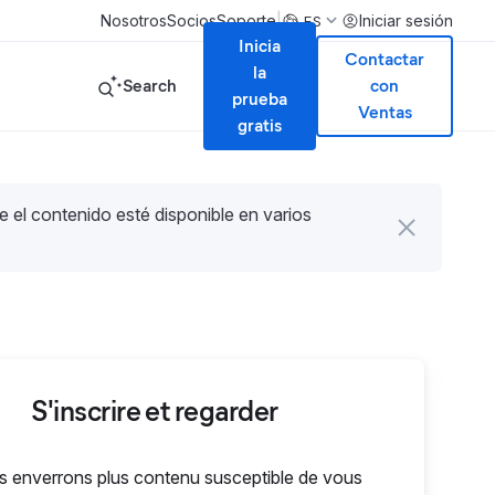
|
Nosotros
Socios
Soporte
Iniciar sesión
ES
Inicia
Contactar
la
Search
con
prueba
Ventas
gratis
e el contenido esté disponible en varios
S'inscrire et regarder
 enverrons plus contenu susceptible de vous