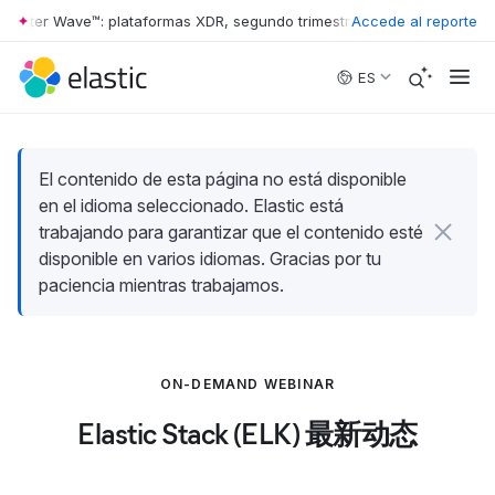
rester Wave™: plataformas XDR, segundo trimestre de 2026
Accede al reporte
•
The Forr
Skip to main content
ES
El contenido de esta página no está disponible
en el idioma seleccionado. Elastic está
trabajando para garantizar que el contenido esté
disponible en varios idiomas. Gracias por tu
paciencia mientras trabajamos.
ON-DEMAND WEBINAR
Elastic Stack (ELK) 最新动态