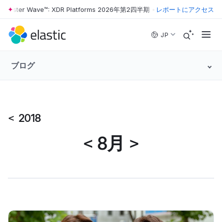
rrester Wave™: XDR Platforms 2026年第2四半期
•
The Forrester Wave™
レポートにアクセス
Skip to main content
JP
ブログ
<
2018
<
8月
>