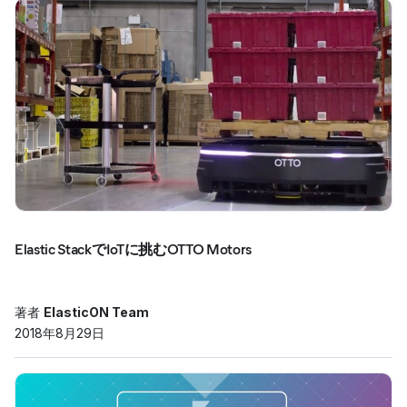
Elastic StackでIoTに挑むOTTO Motors
著者
ElasticON Team
2018年8月29日