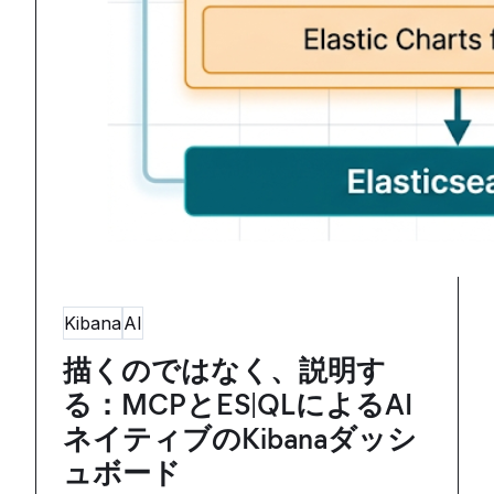
Kibana
AI
描くのではなく、説明す
る：MCPとES|QLによるAI
ネイティブのKibanaダッシ
ュボード