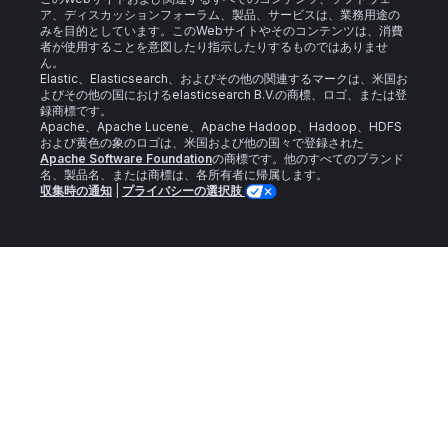
ア、ディスカッションフォーラム、製品、サービスは、業務用途の
みを目的としています。このWebサイトやそのコンテンツは、消費
者が使用することを意図したり指示したりするものではありませ
ん。
Elastic、Elasticsearch、およびその他の関連するマークは、米国お
よびその他の国におけるelasticsearch B.V.の商標、ロゴ、または登
録商標です。
Apache、Apache Lucene、Apache Hadoop、Hadoop、HDFS
および黄色の象のロゴは、米国および他の国々で登録された
Apache Software Foundation
の商標です。他のすべてのブランド
名、製品名、または商標は、各所有者に帰属します。
収集時の通知
|
プライバシーの選択肢