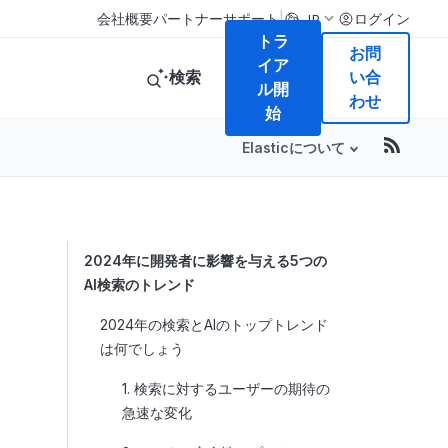
|
会社概要
パートナー
サポート
ログイン
JP
トラ
お問
イア
検索
い合
ル開
わせ
始
Elasticについて
Table of Conte
2024年に開発者に影響を与える5つの
AI検索のトレンド
2024年の検索とAIのトップトレンド
は何でしょう
1. 検索に対するユーザーの期待の
急速な変化