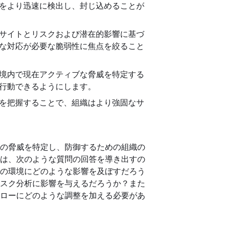
をより迅速に検出し、封じ込めることが
ンサイトとリスクおよび潜在的影響に基づ
な対応が必要な脆弱性に焦点を絞ること
境内で現在アクティブな脅威を特定する
行動できるようにします。
を把握することで、組織はより強固なサ
ィの脅威を特定し、防御するための組織の
は、次のような質問の回答を導き出すの
織の環境にどのような影響を及ぼすだろう
スク分析に影響を与えるだろうか？また
ローにどのような調整を加える必要があ