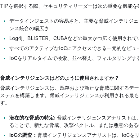
TIPを選択する際、セキュリティリーダーは次の重要な機能
データインジェストの容易さと、主要な脅威インテリジェ
ンス統合の幅広さ
Log4j、BLISTER、CUBAなどの重大かつ広く使用
すべてのアクティブなIoCにアクセスできる一元的なビュ
IoCをリアルタイムで検索、並べ替え、フィルタリングす
脅威インテリジェンスはどのように使用されますか？
脅威インテリジェンスは、既存および新たな脅威に関するデー
ステムを構築します。脅威インテリジェンスが利用される最も
す。
潜在的な脅威の特定:
脅威インテリジェンスアナリストは
ることで、新たな脅威、攻撃ベクトル、または悪意のある
IoCの調査：
脅威インテリジェンスアナリストは、IoCを