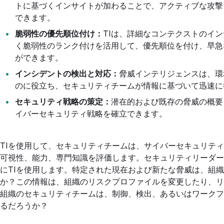
トに基づくインサイトが加わることで、アクティブな攻撃
できます。
脆弱性の優先順位付け：
TIは、詳細なコンテクストのイ
く脆弱性のランク付けを活用して、優先順位を付け、早急
ができます。
インシデントの検出と対応：
脅威インテリジェンスは、環
のに役立ち、セキュリティチームが情報に基づいて迅速に
セキュリティ戦略の策定：
潜在的および既存の脅威の概要
イバーセキュリティ戦略を確立できます。
TIを使用して、セキュリティチームは、サイバーセキュリテ
可視性、能力、専門知識を評価します。セキュリティリーダー
にTIを使用します。特定された現在および新たな脅威は、組
か？この情報は、組織のリスクプロファイルを変更したり、リ
組織のセキュリティチームは、制御、検出、あるいはワークフ
るだろうか？