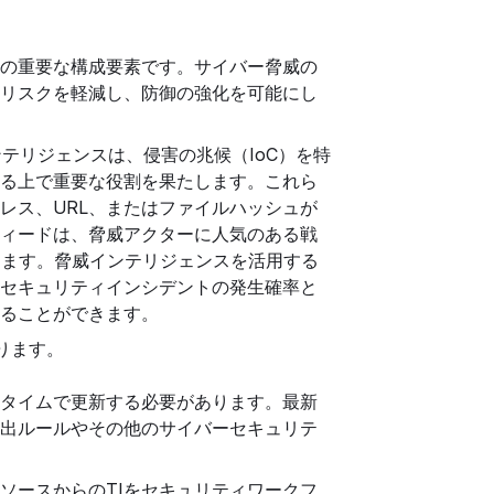
の重要な構成要素です。サイバー脅威の
リスクを軽減し、防御の強化を可能にし
テリジェンスは、侵害の兆候（IoC）を特
る上で重要な役割を果たします。これら
レス、URL、またはファイルハッシュが
ィードは、脅威アクターに人気のある戦
します。脅威インテリジェンスを活用する
セキュリティインシデントの発生確率と
ることができます。
ります。
タイムで更新する必要があります。最新
検出ルールやその他のサイバーセキュリテ
ソースからのTIをセキュリティワークフ