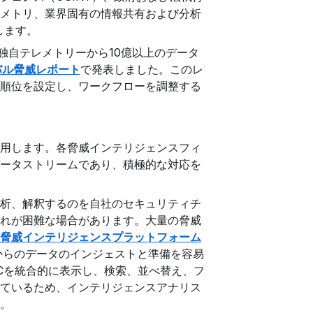
メトリ、業界固有の情報共有および分析
します。
asticの独自テレメトリーから10億以上のデータ
ローバル脅威レポート
で発表しました。このレ
順位を設定し、ワークフローを調整する
用します。各脅威インテリジェンスフィ
ータストリームであり、積極的な対応を
析、解釈するのを自社のセキュリティチ
れが困難な場合があります。大量の脅威
脅威インテリジェンスプラットフォーム
からのデータのインジェストと準備を容易
oCを統合的に表示し、検索、並べ替え、フ
ているため、インテリジェンスアナリス
。