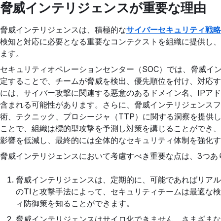
脅威インテリジェンスが重要な理由
脅威インテリジェンスは、積極的な
サイバーセキュリティ戦略
検知と対応に必要となる重要なコンテクストを組織に提供し、
ます。
セキュリティオペレーションセンター（SOC）では、脅威イン
定することで、チームが脅威を検出、優先順位を付け、対応す
には、サイバー攻撃に関連する悪意のあるドメイン名、IPアド
含まれる可能性があります。さらに、脅威インテリジェンスフ
術、テクニック、プロシージャ（TTP）に関する洞察を提供
ことで、組織は標的型攻撃を予測し対策を講じることができ、
影響を低減し、最終的には全体的なセキュリティ体制を強化す
脅威インテリジェンスにおいて考慮すべき重要な点は、3つあ
脅威インテリジェンスは、定期的に、可能であればリアル
のTIと攻撃手法によって、セキュリティチームは最適な
ィ防御策を知ることができます。
脅威インテリジェンスはサイロ化できません。さまざまな