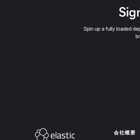
Sign
Spin up a fully loaded 
b
会社概要