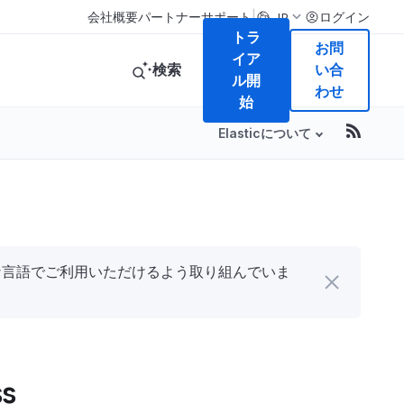
|
会社概要
パートナー
サポート
ログイン
JP
トラ
お問
イア
検索
い合
ル開
わせ
始
Elasticについて
まな言語でご利用いただけるよう取り組んでいま
ss