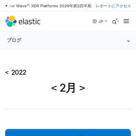
rrester Wave™: XDR Platforms 2026年第2四半期
•
The Forrester Wave™
レポートにアクセス
Skip to main content
JP
ブログ
<
2022
<
2月
>