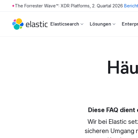
The Forrester Wave™: XDR Platforms, 2. Quartal 2026
Berich
Skip to main content
Elasticsearch
Lösungen
Enterpr
Häuf
Diese FAQ dient 
Wir bei Elastic se
sicheren Umgang mi