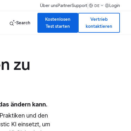
|
Über uns
Partner
Support
Login
DE
Kostenlosen
Vertrieb
Search
Test starten
kontaktieren
en zu
 das ändern kann.
I-Praktiken und den
tic KI einsetzt, um