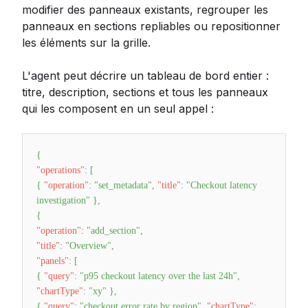
modifier des panneaux existants, regrouper les
panneaux en sections repliables ou repositionner
les éléments sur la grille.
L'agent peut décrire un tableau de bord entier :
titre, description, sections et tous les panneaux
qui les composent en un seul appel :
{
"operations"
:
[
{
"operation"
:
"set_metadata"
,
"title"
:
"Checkout latency
investigation"
}
,
{
"operation"
:
"add_section"
,
"title"
:
"Overview"
,
"panels"
:
[
{
"query"
:
"p95 checkout latency over the last 24h"
,
"chartType"
:
"xy"
}
,
{
"query"
:
"checkout error rate by region"
,
"chartType"
: