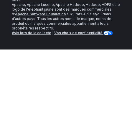
Apache, Apache Lucene, Apache Hadoop, Hadoop, HDFS et le
logo de l'éléphant jaune sont des marques commerciales
d'
Apache Software Foundation
aux États-Unis et/ou dans
d'autres pays. Tous les autres noms de marque, noms de
produit ou marques commerciales appartiennent à leurs
propriétaires respectifs.
Avis lors de la collecte
|
Vos choix de confidentialité