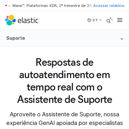
ter Wave™: Plataformas XDR, 2º trimestre de 2026
•
Acessar relatório
The Forrester Wave
Skip to main content
PT
Suporte
Respostas de
autoatendimento em
tempo real com o
Assistente de Suporte
Aproveite o Assistente de Suporte, nossa
experiência GenAI apoiada por especialistas