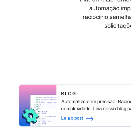
automação impu
raciocínio semelh
solicitaç
BLOG
Automatize com precisão. Racio
complexidade. Leia nosso blog p
Elastic Workflows transforma d
Leia o post