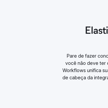
Elast
Pare de fazer con
você não deve ter q
Workflows unifica s
de cabeça da integra