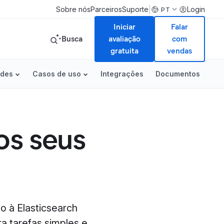
|
Sobre nós
Parceiros
Suporte
Login
PT
Iniciar
Falar
Busca
avaliação
com
gratuita
vendas
ades
Casos de uso
Integrações
Documentos
os seus
o à Elasticsearch
a tarefas simples e