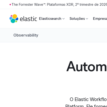
The Forrester Wave™: Plataformas XDR, 2º trimestre de 202
Skip to main content
Elasticsearch
Soluções
Empresa
Observability
Automa
O Elastic Workfl
Platform. Ele forn