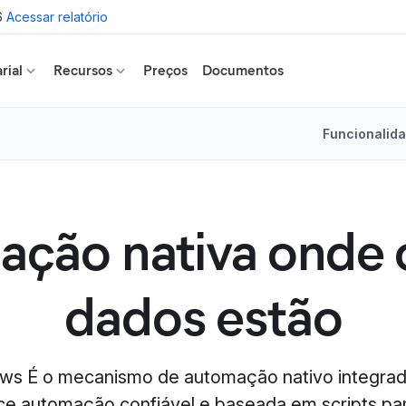
6
Acessar relatório
rial
Recursos
Preços
Documentos
Funcionalid
ção nativa onde 
dados estão
ows É o mecanismo de automação nativo integrad
ece automação confiável e baseada em scripts par