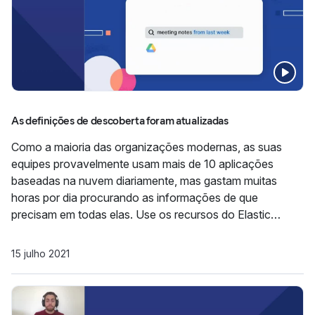
As definições de descoberta foram atualizadas
Como a maioria das organizações modernas, as suas
equipes provavelmente usam mais de 10 aplicações
baseadas na nuvem diariamente, mas gastam muitas
horas por dia procurando as informações de que
precisam em todas elas. Use os recursos do Elastic
Workplace Search e veja como é fácil colocar conteúdo
relevante ao alcance das suas equipes com a busca
15 julho 2021
unificada em todos os apps de que elas precisam...