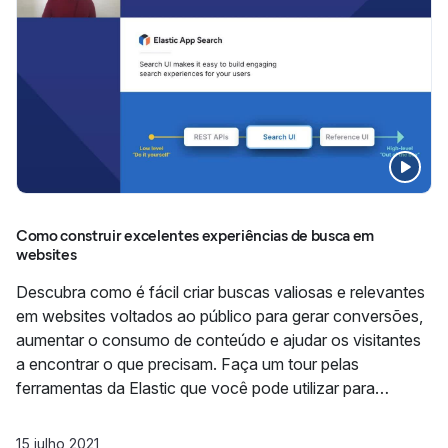
Como construir excelentes experiências de busca em
websites
Descubra como é fácil criar buscas valiosas e relevantes
em websites voltados ao público para gerar conversões,
aumentar o consumo de conteúdo e ajudar os visitantes
a encontrar o que precisam. Faça um tour pelas
ferramentas da Elastic que você pode utilizar para
transformar o seu website facilmente, incluindo nosso
novo e poderoso rastreador da Web.
15 julho 2021