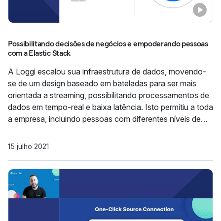
Possibilitando decisões de negócios e empoderando pessoas
com a Elastic Stack
A Loggi escalou sua infraestrutura de dados, movendo-
se de um design baseado em bateladas para ser mais
orientada a streaming, possibilitando processamentos de
dados em tempo-real e baixa latência. Isto permitiu a toda
a empresa, incluindo pessoas com diferentes níveis de
fluência técnica, fazer análises e tomar decisões táticas
com dados em tempo-real. Veja como a Elastic se
15 julho 2021
encaixa nesta infr...