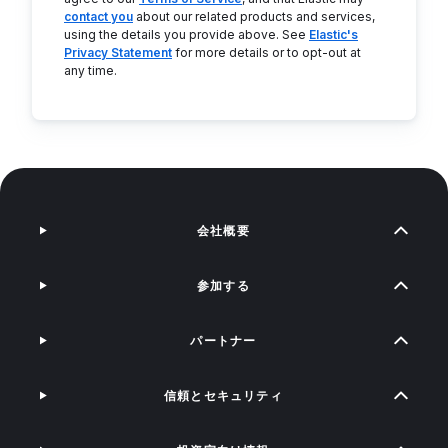
contact you
about our related products and services,
using the details you provide above. See
Elastic's
Privacy Statement
for more details or to opt-out at
any time.
会社概要
参加する
パートナー
信頼とセキュリティ