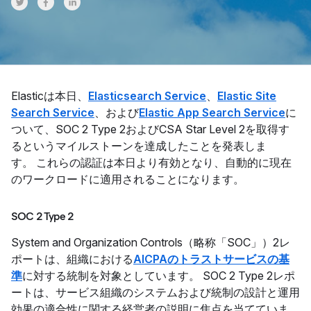
Share on Twitter
Share on Facebook
Share on LinkedInr
Elasticは本日、
Elasticsearch Service
、
Elastic Site
Search Service
、および
Elastic App Search Service
に
ついて、SOC 2 Type 2およびCSA Star Level 2を取得す
るというマイルストーンを達成したことを発表しま
す。 これらの認証は本日より有効となり、自動的に現在
のワークロードに適用されることになります。
SOC 2 Type 2
System and Organization Controls（略称「SOC」）2レ
ポートは、組織における
AICPAのトラストサービスの基
準
に対する統制を対象としています。 SOC 2 Type 2レポ
ートは、サービス組織のシステムおよび統制の設計と運用
効果の適合性に関する経営者の説明に焦点を当てていま