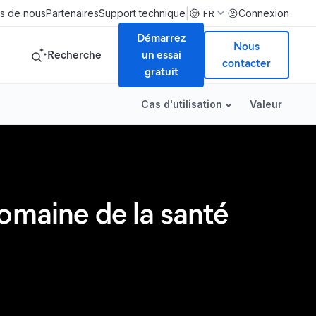
|
s de nous
Partenaires
Support technique
Connexion
FR
Démarrez
Nous
Recherche
un essai
contacter
gratuit
Cas d'utilisation
Valeur
omaine de la santé