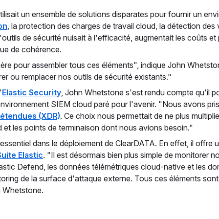
lisait un ensemble de solutions disparates pour fournir un e
on
, la protection des charges de travail cloud, la détection des 
 d'outils de sécurité nuisait à l'efficacité, augmentait les coû
que de cohérence.
annière pour assembler tous ces éléments", indique John Whet
rer ou remplacer nos outils de sécurité existants."
'
Elastic Security
, John Whetstone s'est rendu compte qu'il pouv
nvironnement SIEM cloud paré pour l'avenir. "Nous avons pris la
e étendues (XDR)
. Ce choix nous permettait de ne plus multiplier
et les points de terminaison dont nous avions besoin."
 essentiel dans le déploiement de ClearDATA. En effet, il offre
Suite Elastic
. "Il est désormais bien plus simple de monitorer 
lastic Defend, les données télémétriques cloud-native et les d
itoring de la surface d'attaque externe. Tous ces éléments son
n Whetstone.