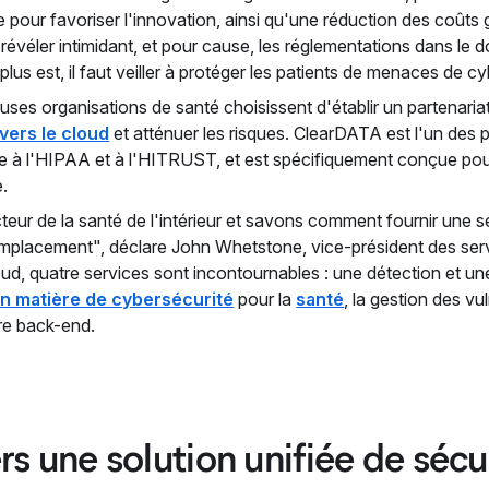
cture pour favoriser l'innovation, ainsi qu'une réduction des coû
évéler intimidant, et pour cause, les réglementations dans le d
lus est, il faut veiller à protéger les patients de menaces de cy
ses organisations de santé choisissent d'établir un partenariat
vers le cloud
et atténuer les risques. ClearDATA est l'un des
e à l'HIPAA et à l'HITRUST, et est spécifiquement conçue pour 
e.
eur de la santé de l'intérieur et savons comment fournir une s
 emplacement", déclare John Whetstone, vice-président des se
loud, quatre services sont incontournables : une détection et
en matière de cybersécurité
pour la
santé
, la gestion des vu
ure back-end.
ers une solution unifiée de sécu