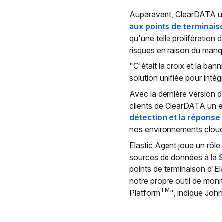
Auparavant, ClearDATA uti
aux points de terminais
qu'une telle prolifération
risques en raison du man
"C'était la croix et la b
solution unifiée pour intég
Avec la dernière version d
clients de ClearDATA un e
détection et la répons
nos environnements cloud 
Elastic Agent joue un rôle
sources de données à la
points de terminaison d'E
notre propre outil de mon
TM
Platform
", indique Joh