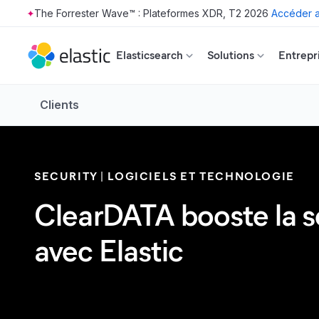
The Forrester Wave™ : Plateformes XDR, T2 2026
Accéder a
Skip to main content
Elasticsearch
Solutions
Entrepr
Clients
SECURITY
LOGICIELS ET TECHNOLOGIE
ClearDATA booste la sé
avec Elastic