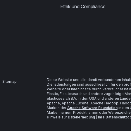
Ethik und Compliance
Diese Website und alle damit verbundenen Inhalt
Sitemap
Dienstleistungen sind ausschließlich für den pr
Website oder ihrer Inhalte durch Verbraucher is
Elastic, Elasticsearch und andere zugehörige M
elasticsearch B.V. in den USA und anderen Lände
Apache, Apache Lucene, Apache Hadoop, Hadoop
Marken der
Apache Software Foundation
in den 
Markennamen, Produktnamen oder Warenzeichen s
Hinweis zur Datenerhebung
|
Ihre Datenschutzo