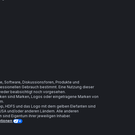
e, Software, Diskussionsforen, Produkte und
ofessionellen Gebrauch bestimmt. Eine Nutzung dieser
t weder beabsichtigt noch vorgesehen.
arken sind Marken, Logos oder eingetragene Marken von
rn.
, HDFS und das Logo mit dem gelben Elefanten sind
USA und/oder anderen Ländern. Alle anderen
ind Eigentum ihrer jeweiligen Inhaber.
ptionen