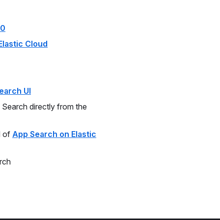
.0
Elastic Cloud
earch UI
Search directly from the
l of
App Search on Elastic
rch