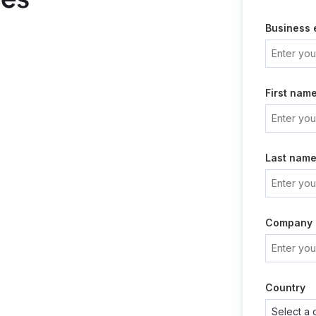
Business 
First nam
Last nam
Company
Country