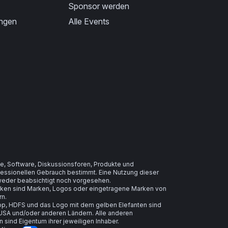
Sponsor werden
ungen
Alle Events
e, Software, Diskussionsforen, Produkte und
ofessionellen Gebrauch bestimmt. Eine Nutzung dieser
t weder beabsichtigt noch vorgesehen.
arken sind Marken, Logos oder eingetragene Marken von
rn.
, HDFS und das Logo mit dem gelben Elefanten sind
USA und/oder anderen Ländern. Alle anderen
ind Eigentum ihrer jeweiligen Inhaber.