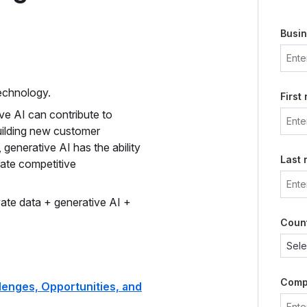
Busin
technology.
First
e AI can contribute to
uilding new customer
generative AI has the ability
Last
rate competitive
ate data + generative AI +
Coun
Comp
llenges, Opportunities, and