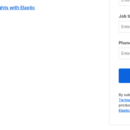
hts with Elastic
Job ti
Phon
By sub
Terms 
produc
Elasti