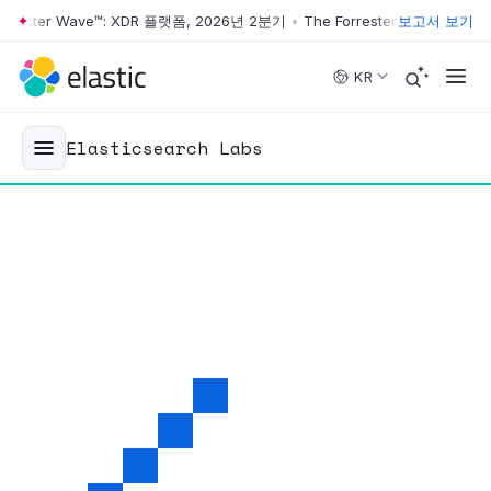
ster Wave™: XDR 플랫폼, 2026년 2분기
•
The Forrester Wave™: XDR 플
보고서 보기
Skip to main content
KR
Elasticsearch Labs