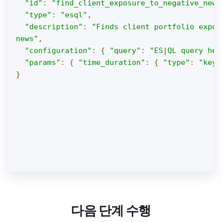
"id"
:
"find_client_exposure_to_negative_news
"type"
:
"esql"
,
"description"
:
"Finds client portfolio expos
news"
,
"configuration"
:
{
"query"
:
"ES|QL query her
"params"
:
{
"time_duration"
:
{
"type"
:
"keyw
}
다음 단계 수행