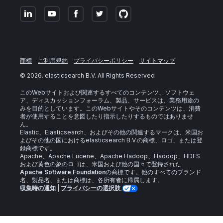
商標
ご利用規約
プライバシーポリシー
サイトマップ
©
2026
. elasticsearch B.V. All Rights Reserved
このWebサイトおよび関連するすべてのコンテンツ、ソフトウェ
ア、ディスカッションフォーラム、製品、サービスは、業務用途の
みを目的としています。このWebサイトやそのコンテンツは、消費
者が使用することを意図したり指示したりするものではありませ
ん。
Elastic、Elasticsearch、およびその他の関連するマークは、米国お
よびその他の国におけるelasticsearch B.V.の商標、ロゴ、または登
録商標です。
Apache、Apache Lucene、Apache Hadoop、Hadoop、HDFS
および黄色の象のロゴは、米国および他の国々で登録された
Apache Software Foundation
の商標です。他のすべてのブランド
名、製品名、または商標は、各所有者に帰属します。
収集時の通知
|
プライバシーの選択肢