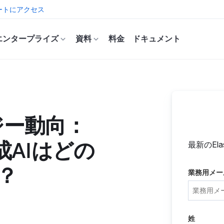
ートにアクセス
エンタープライズ
資料
料金
ドキュメント
ジー動向：
生成AIはどの
最新のEl
？
業務用メー
姓