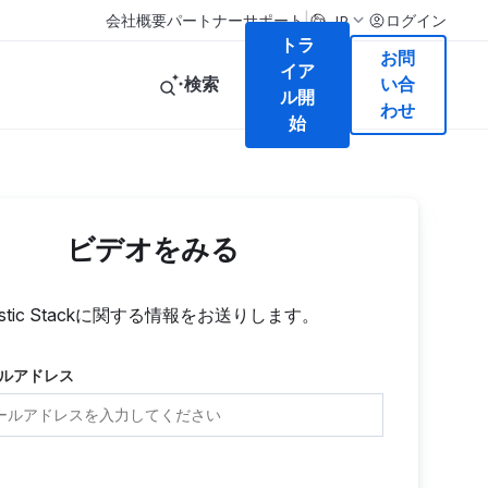
|
会社概要
パートナー
サポート
ログイン
JP
トラ
お問
イア
検索
い合
ル開
わせ
始
ビデオをみる
astic Stackに関する情報をお送りします。
ルアドレス