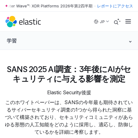
orrester Wave™: XDR Platforms 2026年第2四半期
•
The Forrester Wave
レポートにアクセス
Skip to main content
JP
学習
SANS 2025 AI調査：3年後にAIがセ
キュリティに与える影響を測定
Elastic Security後援
このホワイトペーパーは、SANSの今年最も期待されてい
るサイバーセキュリティ調査の1つから得られた洞察に基
づいて構築されており、セキュリティコミュニティがあら
ゆる形態の人工知能をどのように採用し、適応し、防御し
ているかを詳細に考察します。