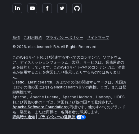
商標
ご利用規約
プライバシーポリシー
サイトマップ
©
2026
. elasticsearch B.V. All Rights Reserved
このWebサイトおよび関連するすべてのコンテンツ、ソフトウェ
ア、ディスカッションフォーラム、製品、サービスは、業務用途の
みを目的としています。このWebサイトやそのコンテンツは、消費
者が使用することを意図したり指示したりするものではありませ
ん。
Elastic、Elasticsearch、およびその他の関連するマークは、米国お
よびその他の国におけるelasticsearch B.V.の商標、ロゴ、または登
録商標です。
Apache、Apache Lucene、Apache Hadoop、Hadoop、HDFS
および黄色の象のロゴは、米国および他の国々で登録された
Apache Software Foundation
の商標です。他のすべてのブランド
名、製品名、または商標は、各所有者に帰属します。
収集時の通知
|
プライバシーの選択肢