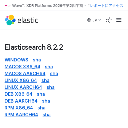
rrester Wave™: XDR Platforms 2026年第2四半期
•
The Forrester Wave™
レポートにアクセス
Skip to main content
JP
Elasticsearch 8.2.2
WINDOWS
sha
MACOS X86_64
sha
MACOS AARCH64
sha
LINUX X86_64
sha
LINUX AARCH64
sha
DEB X86_64
sha
DEB AARCH64
sha
RPM X86_64
sha
RPM AARCH64
sha