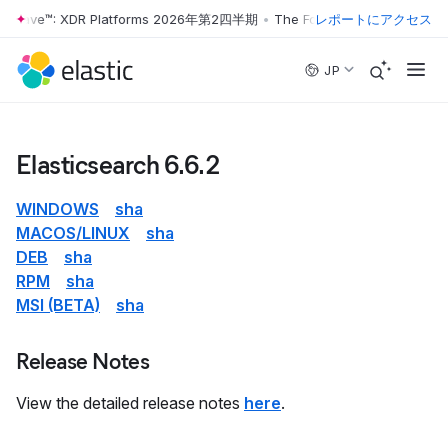
ter Wave™: XDR Platforms 2026年第2四半期
•
The Forrester Wave™: XD
レポートにアクセス
Skip to main content
JP
Elasticsearch 6.6.2
WINDOWS
sha
MACOS/LINUX
sha
DEB
sha
RPM
sha
MSI (BETA)
sha
Release Notes
View the detailed release notes
here
.