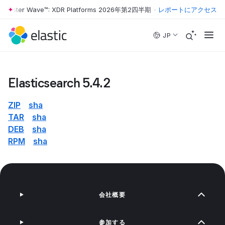
orrester Wave™: XDR Platforms 2026年第2四半期
•
The Forrester Wav
レポートにアクセス
Skip to main content
JP
Elasticsearch 5.4.2
ZIP
sha
TAR
sha
DEB
sha
RPM
sha
会社概要
参加する