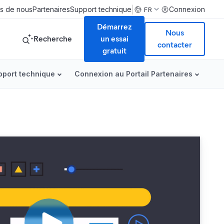
|
s de nous
Partenaires
Support technique
Connexion
FR
Démarrez
Nous
Recherche
un essai
contacter
gratuit
pport technique
Connexion au Portail Partenaires