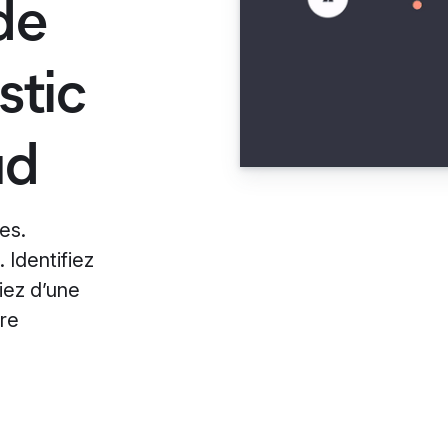
de
stic
ud
es.
 Identifiez
iez d’une
ure