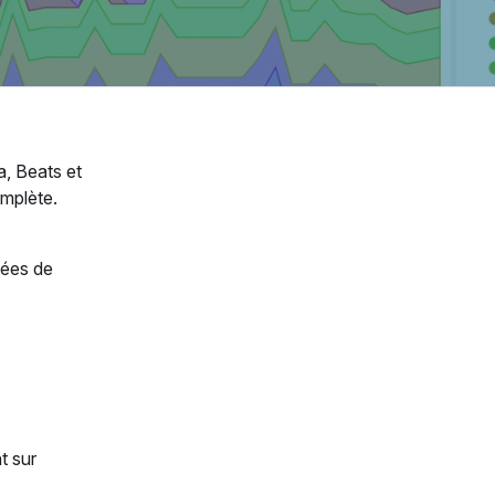
a, Beats et
mplète.
nées de
t sur