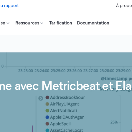
u rapport
À propo
ise
Ressources
Tarification
Documentation
me avec Metricbeat et Ela