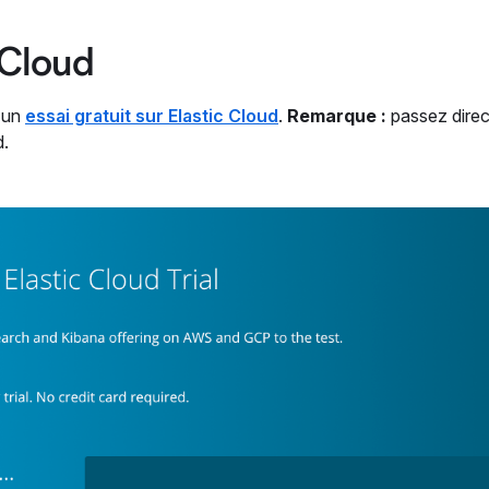
 Cloud
r un
essai gratuit sur Elastic Cloud
.
Remarque :
passez dire
d.