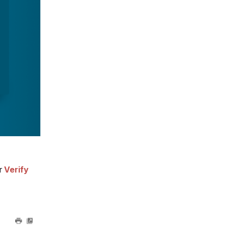
ur
Verify