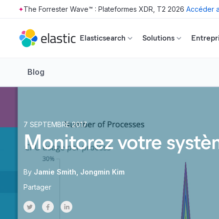
The Forrester Wave™ : Plateformes XDR, T2 2026
Accéder a
Skip to main content
Elasticsearch
Solutions
Entrepr
Blog
7 SEPTEMBRE 2017
Monitorez votre systè
By
Jamie Smith
Jongmin Kim
Partager
Share on Twitter
Share on Facebook
Share on LinkedInr