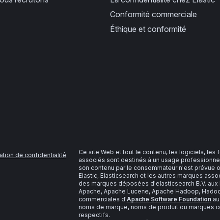
Conformité commerciale
Éthique et conformité
Ce site Web et tout le contenu, les logiciels, les
ation de confidentialité
associés sont destinés à un usage professionnel
son contenu par le consommateur n'est prévue o
Elastic, Elasticsearch et les autres marques as
des marques déposées d'elasticsearch B.V. aux É
Apache, Apache Lucene, Apache Hadoop, Hadoop,
commerciales d'
Apache Software Foundation
aux
noms de marque, noms de produit ou marques com
respectifs.