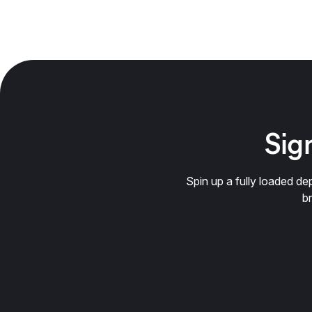
Sign
Spin up a fully loaded 
b