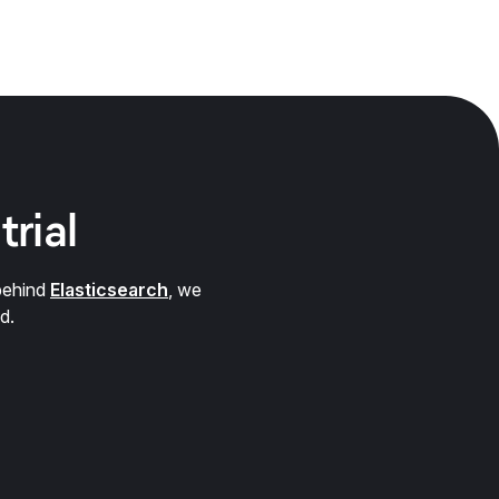
trial
behind
Elasticsearch
, we
d.