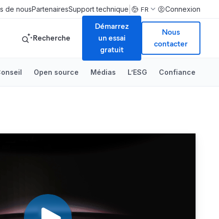
|
s de nous
Partenaires
Support technique
Connexion
FR
Démarrez
Nous
Recherche
un essai
contacter
gratuit
onseil
Open source
Médias
L’ESG
Confiance