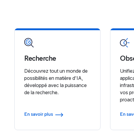
Recherche
Obse
Découvrez tout un monde de
Unifiez
possibilités en matière d'IA,
applic
développé avec la puissance
infras
de la recherche.
vos p
proact
En savoir plus
En sav